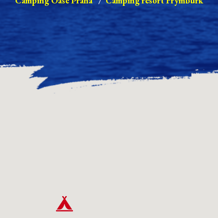
Camping Oase Praha
/
Camping resort Frymburk