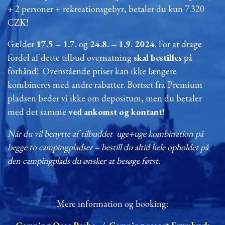
+ 2 personer + rekreationsgebyr, betaler du kun 7.320
CZK!
Gælder
17.5 – 1.7.
og
24.8. – 1.9. 2024
. For at drage
fordel af dette tilbud overnatning
skal bestilles
på
forhånd! Ovenstående priser kan ikke længere
kombineres med andre rabatter. Bortset fra Premium
pladsen beder vi ikke om depositum, men du betaler
med det samme
ved ankomst og kontant!
Når du vil benytte af tilbuddet uge+uge kombination på
begge to campingpladser – bestill du altid hele opholdet på
den campingplads du ønsker at besøge først.
Mere information og booking: